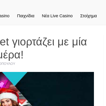
asino
Παιχνίδια
Νέα Live Casino
Στοίχημα
et γιορτάζει με μία
μέρα!
ΣΟΠΟΎΛΟΥ