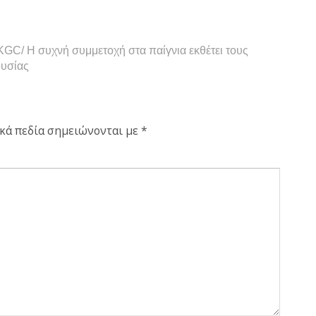
C/ Η συχνή συμμετοχή στα παίγνια εκθέτει τους
ουσίας
κά πεδία σημειώνονται με
*