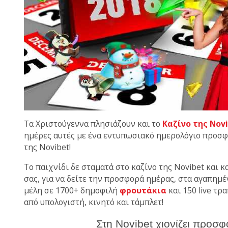
Τα Χριστούγεννα πλησιάζουν και το
Καζίνο της Nov
ημέρες αυτές με ένα εντυπωσιακό ημερολόγιο προσφ
της Novibet!
Το παιχνίδι δε σταματά στο καζίνο της Novibet και 
σας, για να δείτε την προσφορά ημέρας, στα αγαπημέ
μέλη σε 1700+ δημοφιλή
φρουτάκια
και 150 live τρ
από υπολογιστή, κινητό και τάμπλετ!
Στη Novibet χιονίζει προσ