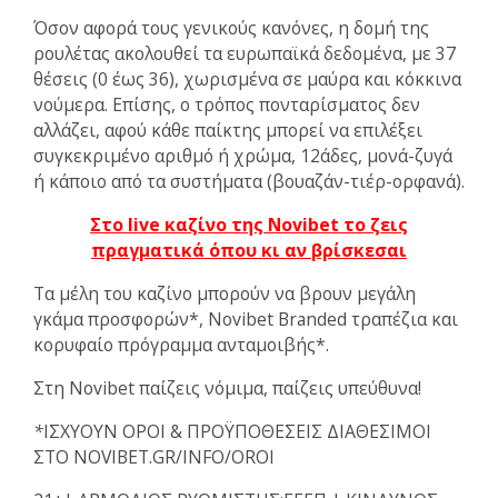
Όσον αφορά τους γενικούς κανόνες, η δομή της
ρουλέτας ακολουθεί τα ευρωπαϊκά δεδομένα, με 37
θέσεις (0 έως 36), χωρισμένα σε μαύρα και κόκκινα
νούμερα. Επίσης, ο τρόπος πονταρίσματος δεν
αλλάζει, αφού κάθε παίκτης μπορεί να επιλέξει
συγκεκριμένο αριθμό ή χρώμα, 12άδες, μονά-ζυγά
ή κάποιο από τα συστήματα (βουαζάν-τιέρ-ορφανά).
Στο live καζίνο της Novibet το ζεις
πραγματικά όπου κι αν βρίσκεσαι
Τα μέλη του καζίνο μπορούν να βρουν μεγάλη
γκάμα προσφορών*, Novibet Branded τραπέζια και
κορυφαίο πρόγραμμα ανταμοιβής*.
Στη Novibet παίζεις νόμιμα, παίζεις υπεύθυνα!
*
ΙΣΧΥΟΥΝ ΟΡΟΙ & ΠΡΟΫΠΟΘΕΣΕΙΣ ΔΙΑΘΕΣΙΜΟΙ
ΣΤΟ NOVIBET.GR/INFO/OROI