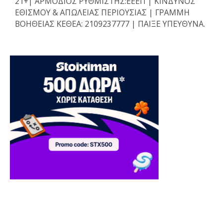
21+| ΑΡΜΟΔΙΟΣ ΡΥΘΜΙΣΤΗΣ:ΕΕΕΠ | ΚΙΝΔΥΝΟΣ
ΕΘΙΣΜΟΥ & ΑΠΩΛΕΙΑΣ ΠΕΡΙΟΥΣΙΑΣ | ΓΡΑΜΜΗ
ΒΟΗΘΕΙΑΣ ΚΕΘΕΑ: 2109237777 | ΠΑΙΞΕ ΥΠΕΥΘΥΝΑ.