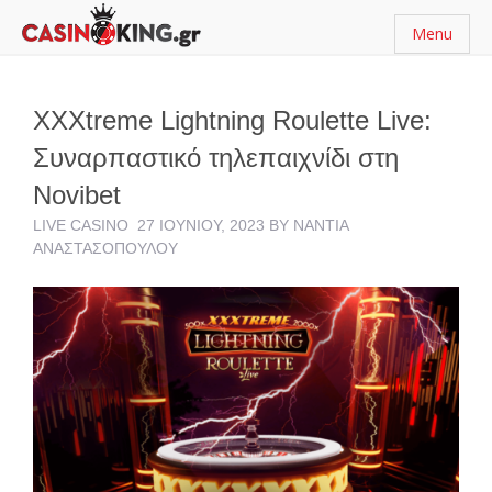
Menu
XXXtreme Lightning Roulette Live:
Συναρπαστικό τηλεπαιχνίδι στη
Novibet
LIVE CASINO
27 ΙΟΥΝΊΟΥ, 2023
BY
ΝΆΝΤΙΑ
ΑΝΑΣΤΑΣΟΠΟΎΛΟΥ