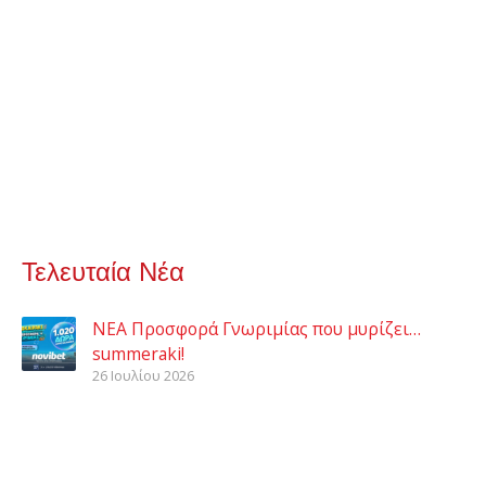
Τελευταία Νέα
ΝΕΑ Προσφορά Γνωριμίας που μυρίζει…
summeraki!
26 Ιουλίου 2026