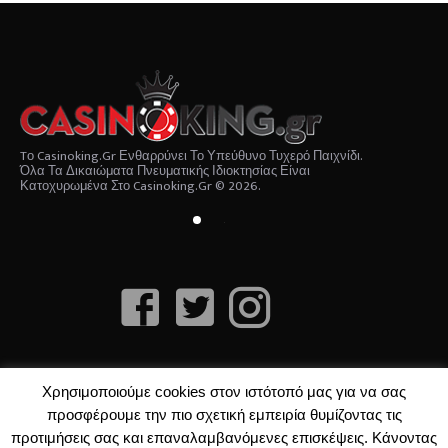
Tο Casinoking.gr Ενθαρρύνει Το Υπεύθυνο Τυχερό Παιχνίδι.
Όλα Τα Δικαιώματα Πνευματικής Ιδιοκτησίας Είναι
Κατοχυρωμένα Στο Casinoking.gr © 2026.
Χρησιμοποιούμε cookies στον ιστότοπό μας για να σας
προσφέρουμε την πιο σχετική εμπειρία θυμίζοντας τις
προτιμήσεις σας και επαναλαμβανόμενες επισκέψεις. Κάνοντας