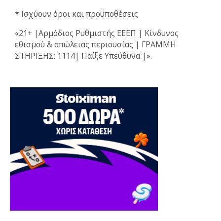
* Ισχύουν όροι και προϋποθέσεις
«21+ |Αρμόδιος Ρυθμιστής ΕΕΕΠ | Κίνδυνος
εθισμού & απώλειας περιουσίας | ΓΡΑΜΜΗ
ΣΤΗΡΙΞΗΣ: 1114| Παίξε Υπεύθυνα |».