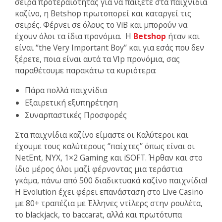
σειρά προτεραιότητας για να παίξετε στα παιχνίδια
καζίνο, η Betshop πρωτοπορεί και καταργεί τις
σειρές. Φέρνει σε όλους το ViB και μπορούν να
έχουν όλοι τα ίδια προνόμια. Η
Betshop
ήταν και
είναι ‘’the Very Important Boy’’ και για εσάς που δεν
ξέρετε, ποια είναι αυτά τα VIp προνόμια, σας
παραθέτουμε παρακάτω τα κυριότερα:
Πάρα πολλά παιχνίδια
Εξαιρετική εξυπηρέτηση
Συναρπαστικές Προσφορές
Στα παιχνίδια καζίνο είμαστε οι Καλύτεροι και
έχουμε τους καλύτερους ‘’παίχτες’’ όπως είναι οι
NetEnt, ΝΥΧ, 1×2 Gaming και iSOFT. Ήρθαν και στο
ίδιο μέρος όλοι μαζί φέρνοντας μια τεράστια
γκάμα, πάνω από 500 διαδικτυακά καζίνο παιχνίδια!
Η Evolution έχει φέρει επανάσταση στο Live Casino
με 80+ τραπέζια με Έλληνες ντίλερς στην ρουλέτα,
το blackjack, το baccarat, αλλά και πρωτότυπα