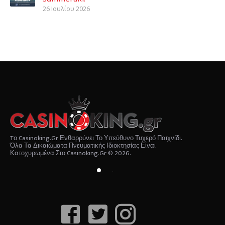
26 Ιουλίου 2026
Tο Casinoking.gr Ενθαρρύνει Το Υπεύθυνο Τυχερό Παιχνίδι.
Όλα Τα Δικαιώματα Πνευματικής Ιδιοκτησίας Είναι
Κατοχυρωμένα Στο Casinoking.gr © 2026.