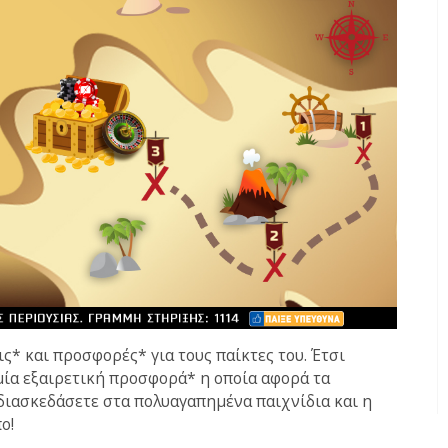
ς* και προσφορές* για τους παίκτες του. Έτσι
 μία εξαιρετική προσφορά* η οποία αφορά τα
 διασκεδάσετε στα πολυαγαπημένα παιχνίδια και η
ο!