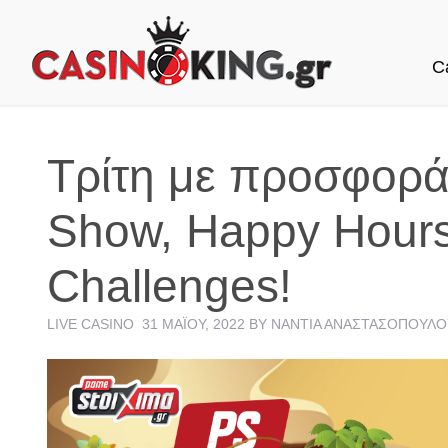
C
Τρίτη με προσφορά
Show, Happy Hours
Challenges!
LIVE CASINO
31 ΜΑΪ́ΟΥ, 2022
BY
ΝΆΝΤΙΑ ΑΝΑΣΤΑΣΟΠΟΎΛΟ