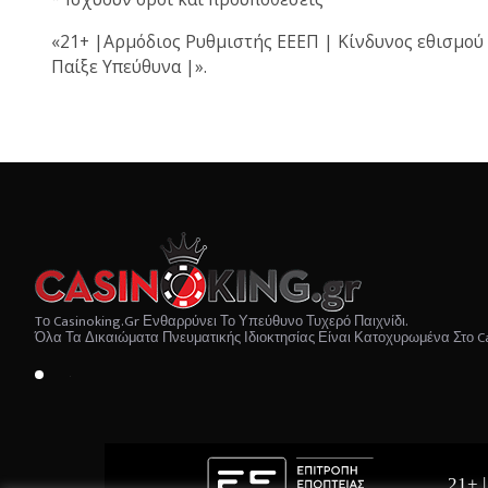
«21+ |Αρμόδιος Ρυθμιστής ΕΕΕΠ | Κίνδυνος εθισμο
Παίξε Υπεύθυνα |».
Tο Casinoking.gr Ενθαρρύνει Το Υπεύθυνο Τυχερό Παιχνίδι.
Όλα Τα Δικαιώματα Πνευματικής Ιδιοκτησίας Είναι Κατοχυρωμένα Στο C
21+ 