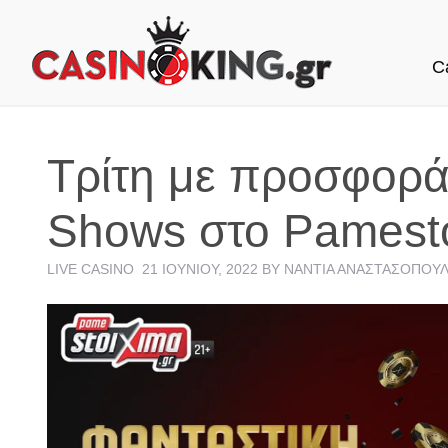
C
Τρίτη με προσφορά
Shows στο Pamesto
LIVE CASINO
21 ΙΟΥΝΊΟΥ, 2022
BY
ΝΆΝΤΙΑ ΑΝΑΣΤΑΣΟΠΟΎ