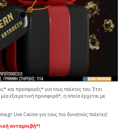
ς* και προσφορές* για τους παίκτες του. Έτσι
ε μία εξαιρετική προσφορά*, η οποία έρχεται με
ma.gr Live Casino για τους πιο δυνατούς παίκτες!
δική ανταμοιβή*!