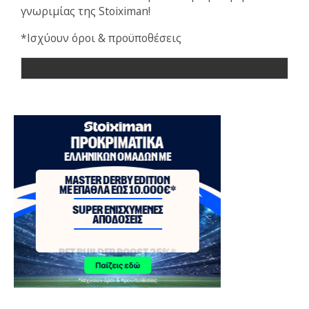
γνωριμίας της Stoiximan!
*Ισχύουν όροι & προϋποθέσεις