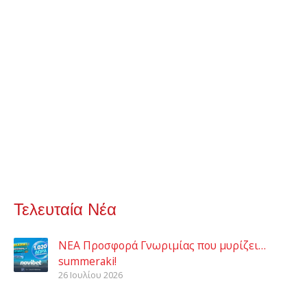
Τελευταία Νέα
ΝΕΑ Προσφορά Γνωριμίας που μυρίζει…
summeraki!
26 Ιουλίου 2026