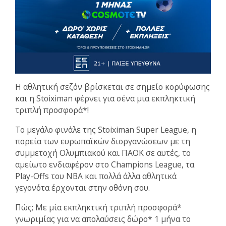
Η αθλητική σεζόν βρίσκεται σε σημείο κορύφωσης
και η
Stoiximan
φέρνει για σένα μια εκπληκτική
τριπλή προσφορά*!
Το μεγάλο φινάλε της
Stoiximan
Super
League
, η
πορεία των ευρωπαϊκών διοργανώσεων με τη
συμμετοχή Ολυμπιακού και ΠΑΟΚ σε αυτές, το
αμείωτο ενδιαφέρον στο Champions League, τα
Play-Offs του ΝΒΑ και πολλά άλλα αθλητικά
γεγονότα έρχονται στην οθόνη σου.
Πώς; Με μία εκπληκτική τριπλή προσφορά*
γνωριμίας για να απολαύσεις δώρο* 1 μήνα το