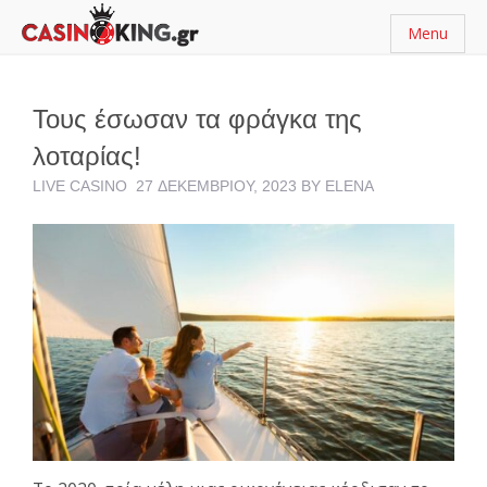
Menu
Τους έσωσαν τα φράγκα της
λοταρίας!
LIVE CASINO
27 ΔΕΚΕΜΒΡΊΟΥ, 2023
BY
ELENA