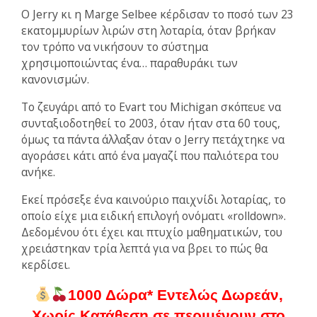
Ο Jerry κι η Marge Selbee κέρδισαν το ποσό των 23
εκατομμυρίων λιρών στη λοταρία, όταν βρήκαν
τον τρόπο να νικήσουν το σύστημα
χρησιμοποιώντας ένα… παραθυράκι των
κανονισμών.
Το ζευγάρι από το Evart του Michigan σκόπευε να
συνταξιοδοτηθεί το 2003, όταν ήταν στα 60 τους,
όμως τα πάντα άλλαξαν όταν ο Jerry πετάχτηκε να
αγοράσει κάτι από ένα μαγαζί που παλιότερα του
ανήκε.
Εκεί πρόσεξε ένα καινούριο παιχνίδι λοταρίας, το
οποίο είχε μια ειδική επιλογή ονόματι «rolldown».
Δεδομένου ότι έχει και πτυχίο μαθηματικών, του
χρειάστηκαν τρία λεπτά για να βρει το πώς θα
κερδίσει.
1000 Δώρα* Εντελώς Δωρεάν,
Χωρίς Κατάθεση σε περιμένουν στο