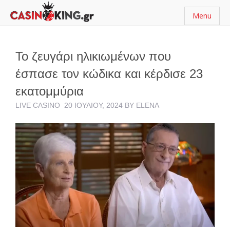
Menu
Το ζευγάρι ηλικιωμένων που
έσπασε τον κώδικα και κέρδισε 23
εκατομμύρια
LIVE CASINO
20 ΙΟΥΛΊΟΥ, 2024
BY
ELENA