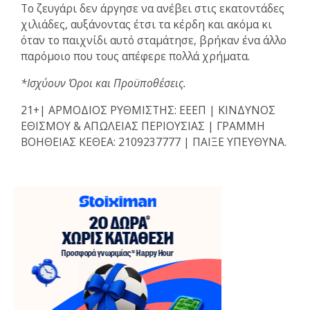
Το ζευγάρι δεν άργησε να ανέβει στις εκατοντάδες
χιλιάδες, αυξάνοντας έτσι τα κέρδη και ακόμα κι
όταν το παιχνίδι αυτό σταμάτησε, βρήκαν ένα άλλο
παρόμοιο που τους απέφερε πολλά χρήματα.
*Ισχύουν Όροι και Προϋποθέσεις.
21+| ΑΡΜΟΔΙΟΣ ΡΥΘΜΙΣΤΗΣ: ΕΕΕΠ | ΚΙΝΔΥΝΟΣ
ΕΘΙΣΜΟΥ & ΑΠΩΛΕΙΑΣ ΠΕΡΙΟΥΣΙΑΣ | ΓΡΑΜΜΗ
ΒΟΗΘΕΙΑΣ ΚΕΘΕΑ: 2109237777 | ΠΑΙΞΕ ΥΠΕΥΘΥΝΑ.