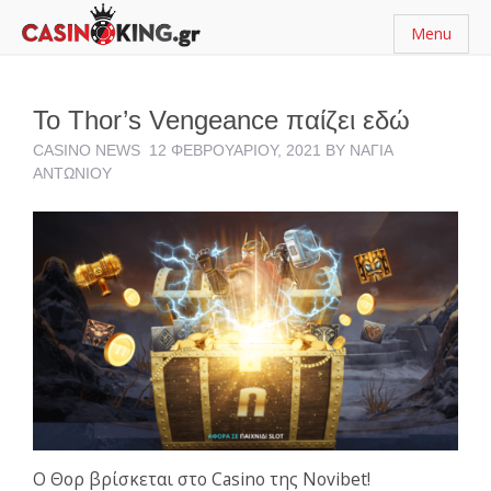
Menu
To Thor’s Vengeance παίζει εδώ
CASINO NEWS
12 ΦΕΒΡΟΥΑΡΊΟΥ, 2021
BY
ΝΆΓΙΑ
ΑΝΤΩΝΊΟΥ
Ο Θορ βρίσκεται στο Casino της Novibet!