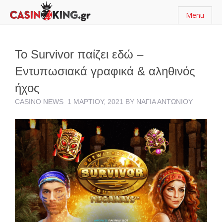
Menu
Το Survivor παίζει εδώ –
Εντυπωσιακά γραφικά & αληθινός
ήχος
CASINO NEWS
1 ΜΑΡΤΊΟΥ, 2021
BY
ΝΆΓΙΑ ΑΝΤΩΝΊΟΥ