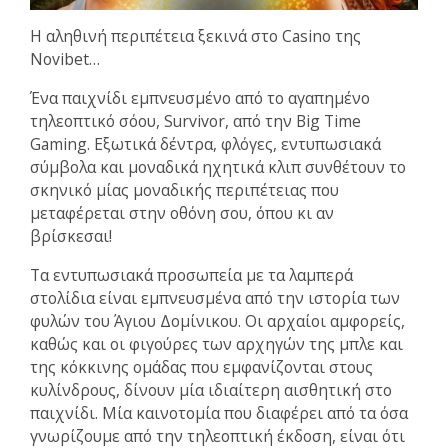
Η αληθινή περιπέτεια ξεκινά στο Casino της
Novibet…
Ένα παιχνίδι εμπνευσμένο από το αγαπημένο
τηλεοπτικό σόου, Survivor, από την Big Time
Gaming. Εξωτικά δέντρα, φλόγες, εντυπωσιακά
σύμβολα και μοναδικά ηχητικά κλιπ συνθέτουν το
σκηνικό μίας μοναδικής περιπέτειας που
μεταφέρεται στην οθόνη σου, όπου κι αν
βρίσκεσαι!
Τα εντυπωσιακά προσωπεία με τα λαμπερά
στολίδια είναι εμπνευσμένα από την ιστορία των
φυλών του Άγιου Δομίνικου. Οι αρχαίοι αμφορείς,
καθώς και οι φιγούρες των αρχηγών της μπλε και
της κόκκινης ομάδας που εμφανίζονται στους
κυλίνδρους, δίνουν μία ιδιαίτερη αισθητική στο
παιχνίδι. Μία καινοτομία που διαφέρει από τα όσα
γνωρίζουμε από την τηλεοπτική έκδοση, είναι ότι