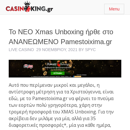
Menu
Το ΝΕΟ Xmas Unboxing ήρθε στο
ΑΝΑΝΕΩΜΕΝΟ Pamestoixima.gr
LIVE CASINO
29 ΝΟΕΜΒΡΊΟΥ, 2021
BY
SPYC
Αυτό που περίμεναν μικροί και μεγάλοι, η
αντίστροφη μέτρηση για τα Χριστούγεννα, είναι
εδώ, με το Pamestoixima.gr να φέρνει το πνεύμα
των εορτών πολύ γρηγορότερα, χάρη στην
τρομερή προσφορά του
XMAS Unboxing
. Για την
ακρίβεια δεν μιλάμε για μία, αλλά για 35
διαφορετικές προσφορές*, μία για κάθε ημέρα,