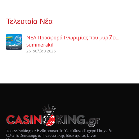
Τελευταία Νέα
ΝΕΑ Προσφορά Γνωριμίας που μυρίζει…
summeraki!
26 Ιουλίου 2026
Tο Casinoking.gr Ενθαρρύνει Το Υπεύθυνο Τυχερό Παιχνίδι.
Όλα Τα Δικαιώματα Πνευματικής Ιδιοκτησίας Είναι