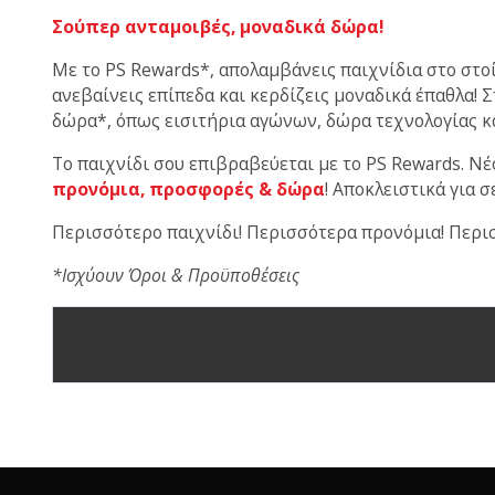
Σούπερ ανταμοιβές, μοναδικά δώρα!
Με το
PS Rewards*
, απολαμβάνεις παιχνίδια στο στοί
ανεβαίνεις επίπεδα και κερδίζεις μοναδικά έπαθλα! 
δώρα*, όπως εισιτήρια αγώνων, δώρα τεχνολογίας και 
Το παιχνίδι σου επιβραβεύεται με το
PS Rewards
. Ν
προνόμια, προσφορές & δώρα
! Αποκλειστικά για σ
Περισσότερο παιχνίδι! Περισσότερα προνόμια! Περι
*Ισχύουν Όροι & Προϋποθέσεις