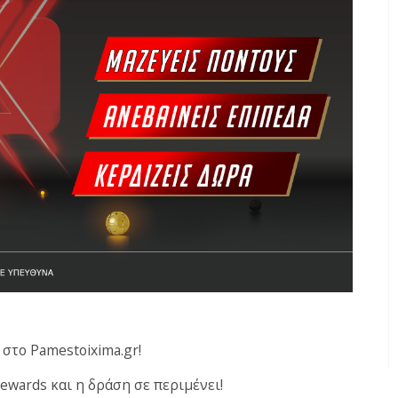
ε στο
Pamestoixima.gr
!
wards και η δράση σε περιμένει!