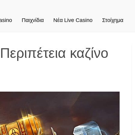
asino
Παιχνίδια
Νέα Live Casino
Στοίχημα
Περιπέτεια καζίνο