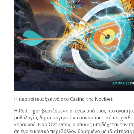
Η περιπέτεια ξεκινά στο Casino της Novibet.
Η Red Tiger βασιζόμενη σ’ έναν από τους πιο αγαπητ
μυθολογία, δημιούργησε ένα συναρπαστικό παιχνίδι.
κεραυνού, Θορ Όντινσον, ο οποίος υποδέχεται τον παί
σε ένα εικονικό περιβάλλον δομημένο με ιδιαίτερα γ