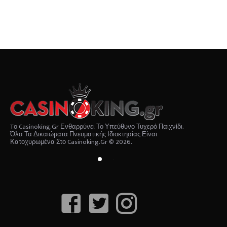
Tο Casinoking.gr Ενθαρρύνει Το Υπεύθυνο Τυχερό Παιχνίδι.
Όλα Τα Δικαιώματα Πνευματικής Ιδιοκτησίας Είναι
Κατοχυρωμένα Στο Casinoking.gr © 2026.