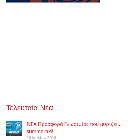
Τελευταία Νέα
ΝΕΑ Προσφορά Γνωριμίας που μυρίζει…
summeraki!
26 Ιουλίου 2026