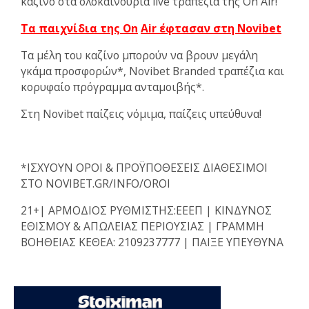
καζίνο στα ολοκαίνουρια live τραπέζια της On Air!
Τα παιχνίδια της
On
Air
έφτασαν στη
Novibet
Τα μέλη του καζίνο μπορούν να βρουν μεγάλη
γκάμα προσφορών*, Novibet Branded τραπέζια και
κορυφαίο πρόγραμμα ανταμοιβής*.
Στη Novibet παίζεις νόμιμα, παίζεις υπεύθυνα!
*ΙΣΧΥΟΥΝ ΟΡΟΙ & ΠΡΟΫΠΟΘΕΣΕΙΣ ΔΙΑΘΕΣΙΜΟΙ
ΣΤΟ NOVIBET.GR/INFO/OROI
21+| ΑΡΜΟΔΙΟΣ ΡΥΘΜΙΣΤΗΣ:ΕΕΕΠ | ΚΙΝΔΥΝΟΣ
ΕΘΙΣΜΟΥ & ΑΠΩΛΕΙΑΣ ΠΕΡΙΟΥΣΙΑΣ | ΓΡΑΜΜΗ
ΒΟΗΘΕΙΑΣ ΚΕΘΕΑ: 2109237777 | ΠΑΙΞΕ ΥΠΕΥΘΥΝΑ