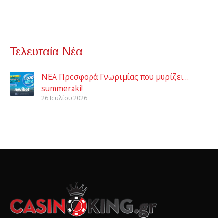
Τελευταία Νέα
ΝΕΑ Προσφορά Γνωριμίας που μυρίζει…
summeraki!
26 Ιουλίου 2026