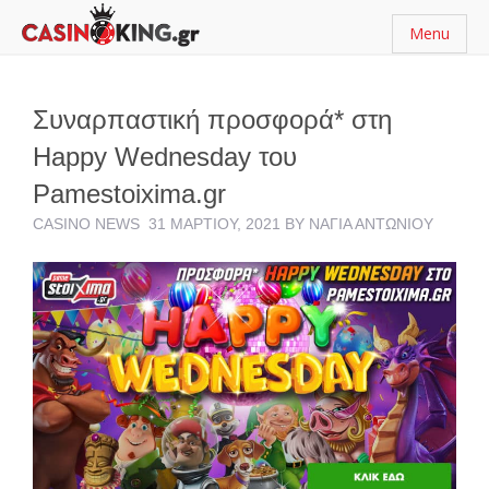
Menu
Συναρπαστική προσφορά* στη
Happy Wednesday του
Pamestoixima.gr
CASINO NEWS
31 ΜΑΡΤΊΟΥ, 2021
BY
ΝΆΓΙΑ ΑΝΤΩΝΊΟΥ