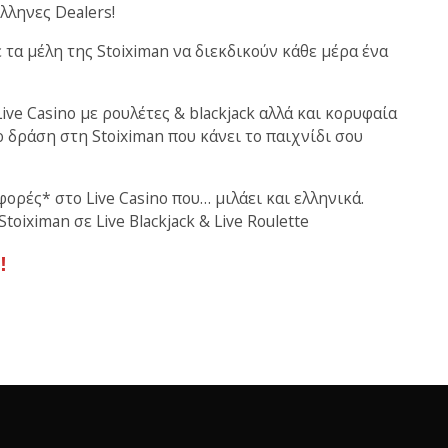
λληνες Dealers!
 τα μέλη της Stoiximan να διεκδικούν κάθε μέρα ένα
ve Casino με ρουλέτες & blackjack αλλά και κορυφαία
δράση στη Stoiximan που κάνει το παιχνίδι σου
ορές* στο Live Casino που… μιλάει και ελληνικά.
oiximan σε Live Blackjack & Live Roulette
!