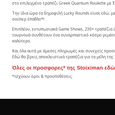
στο επιλεγμένο τραπέζι
Greek
Quantum
Roulette
με Έ
Την ίδια ώρα τα δημοφιλή Lucky Rounds είναι εδώ, με
σούπερ έπαθλο*!
Επιπλέον, εντυπωσιακά Game Shows, 230+ τραπέζια Li
τουρνουά συνθέτουν ένα συναρπαστικό κόσμο γεμάτο 
καλύτερο.
Kαι όλα αυτά με άμεσες πληρωμές και συνεχείς προσφ
Εδώ θα βρεις αποκλειστικά τραπέζια για τα μέλη της St
Όλες οι προσφορες* της Stoiximan εδώ
*​Ισχύουν όροι & προϋποθέσεις.