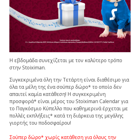
Η εβδομάδα συνεχίζεται με τον καλύτερο τρόπο
στην Stoiximan.
Συγκεκριμένα όλη την Τετάρτη είναι διαθέσιμο για
όλα τα μέλη της ένα σούπερ δώρο* το οποίο δεν
απαιτεί καμία κατάθεση! Η συγκεκριμένη
προσφορά* είναι μέρος του Stoiximan Calendar για
το Παγκόσμιο Κύπελλο που καθημερινά έρχεται με
πολλές εκπλήξεις* κατά τη διάρκεια της μεγάλης
γιορτής του ποδοσφαίρου!
Σούπερ δώρο* χωρίς κατάθεση για όλους την