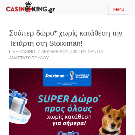
Menu
Σούπερ δώρο* χωρίς κατάθεση την
Τετάρτη στη Stoiximan!
LIVE CASINO
7 ΔΕΚΕΜΒΡΊΟΥ, 2022
BY
ΝΆΝΤΙΑ
ΑΝΑΣΤΑΣΟΠΟΎΛΟΥ