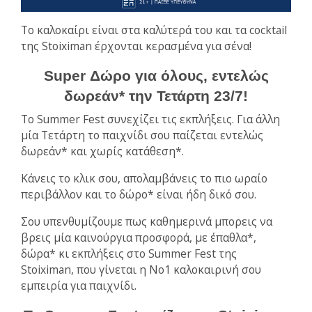
To
καλοκαίρι είναι στα καλύτερά του και τα
cocktail
της
Stoiximan
έρχονται κερασμένα για σένα!
Super
Δώρο για όλους, εντελώς
δωρεάν* την Τετάρτη 23/7!
Το
Summer
Fest
συνεχίζει τις εκπλήξεις. Για άλλη
μία Τετάρτη το παιχνίδι σου παίζεται
εντελώς
δωρεάν*
και
χωρίς κατάθεση*
.
Κάνεις το κλικ σου, απολαμβάνεις το πιο ωραίο
περιβάλλον και το
δώρο
* είναι ήδη δικό σου.
Σου υπενθυμίζουμε πως καθημερινά μπορεις να
βρεις μία καινούργια προσφορά, με
έπαθλα*
,
δώρα*
κι εκπλήξεις στο
Summer
Fest
της
Stoiximan, που γίνεται η Νο1 καλοκαιρινή σου
εμπειρία για παιχνίδι.