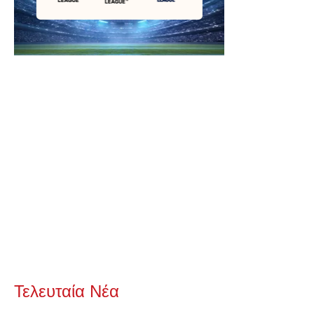
Τελευταία Νέα