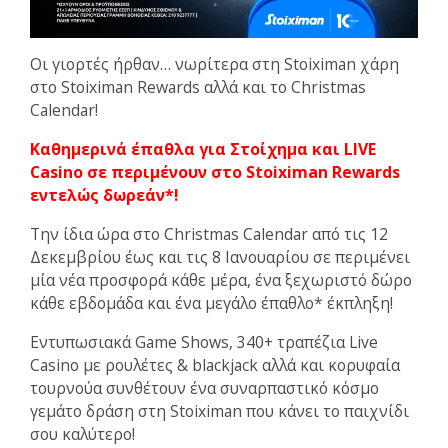
Οι γιορτές ήρθαν… νωρίτερα στη Stoiximan χάρη
στο Stoiximan Rewards αλλά και το Christmas
Calendar!
Καθημερινά έπαθλα για Στοίχημα και
LIVE
Casino
σε περιμένουν στο
Stoiximan
Rewards
εντελώς δωρεάν*!
Την ίδια ώρα στο Christmas Calendar από τις 12
Δεκεμβρίου έως και τις 8 Ιανουαρίου σε περιμένει
μία νέα προσφορά κάθε μέρα, ένα ξεχωριστό δώρο
κάθε εβδομάδα και ένα μεγάλο έπαθλο* έκπληξη!
Εντυπωσιακά Game Shows, 340+ τραπέζια Live
Casino με ρουλέτες & blackjack αλλά και κορυφαία
τουρνούα συνθέτουν ένα συναρπαστικό κόσμο
γεμάτο δράση στη Stoiximan που κάνει το παιχνίδι
σου καλύτερο!