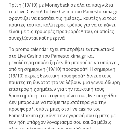
Τρίτη (19/10) με Moneyback σε όλα τα παιχνίδια
του Live Casino! Tο Live Casino του Pamestoixima.gr
φροντίζει να κρατάει τις ημέρες… καυτές για τους
παίκτες του και καλύτερος τρόπος για να το κάνει
είναι με τις τρομερές προσφορές* του, οι οποίες
συνεχίζονται καθημερινά!
To promo calendar έχει επιστρέψει εντυπωσιακά
στο Live Casino του Pamestoixima.gr και
μεγαλύτερη απόδειξη δεν θα μπορούσε να υπάρχει,
από τη σημερινή (19/10) προσφορά*! Η σημερινή
(19/10) άκρως θελκτική προσφορά*
δίνει στους
παίκτες τη δυνατότητα να λάβουν μια γενναιόδωρη
επιστροφή χρημάτων για την παικτική τους
δραστηριότητα στα αγαπημένα τους live παιχνίδια.
Δεν μπορούμε να πούμε περισσότερα για την
προσφορά*, οπότε μπες στο live casino του
Pamestoixima.gr, κάνε την εγγραφή σου ή μπες με
τον ήδη υπάρχον λογαριασμό σου και θα μάθεις
όλες τις πληροφορίες που χρειάζεσαι!