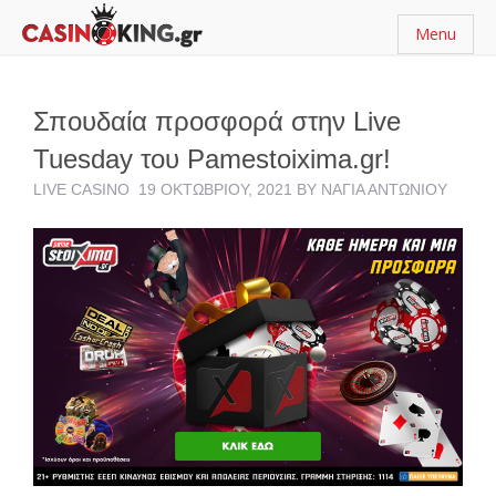
Menu
Σπουδαία προσφορά στην Live
Tuesday του Pamestoixima.gr!
LIVE CASINO
19 ΟΚΤΩΒΡΊΟΥ, 2021
BY
ΝΆΓΙΑ ΑΝΤΩΝΊΟΥ