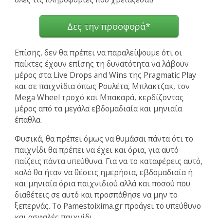
Δες την προσφορά*
Επίσης, δεν θα πρέπει να παραλείψουμε ότι οι
παίκτες έχουν επίσης τη δυνατότητα να λάβουν
μέρος στα
Live
Drops
and
Wins της
Pragmatic
Play
και σε παιχνίδια όπως Ρουλέτα, Μπλακτζακ, τον
Mega Wheel τροχό και Μπακαρά, κερδίζοντας
μέρος από τα μεγάλα εβδομαδιαία και μηνιαία
έπαθλα.
Φυσικά, θα πρέπει όμως να θυμάσαι πάντα ότι το
παιχνίδι θα πρέπει να έχει και όρια, για αυτό
παίζεις πάντα υπεύθυνα
. Για να το καταφέρεις αυτό,
καλό θα ήταν να θέσεις ημερήσια, εβδομαδιαία ή
και μηνιαία όρια παιχνιδιού αλλά και ποσού που
διαθέτεις σε αυτό και προσπάθησε να μην το
ξεπερνάς. Το
Pamestoixima.gr
προάγει το υπεύθυνο
και ασφαλές παιχνίδι.