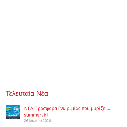
Τελευταία Νέα
ΝΕΑ Προσφορά Γνωριμίας που μυρίζει…
summeraki!
26 Ιουλίου 2026