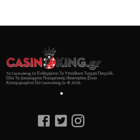
Tο Casinoking.gr Ενθαρρύνει Το Υπεύθυνο Τυχερό Παιχνίδι.
Όλα Τα Δικαιώματα Πνευματικής Ιδιοκτησίας Είναι
Κατοχυρωμένα Στο Casinoking.gr © 2026.