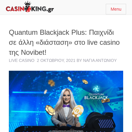
Menu
Quantum Blackjack Plus: Παιχνίδι
σε άλλη «διάσταση» στο live casino
της Novibet!
LIVE CASINO
2 ΟΚΤΩΒΡΊΟΥ, 2021
BY
ΝΆΓΙΑ ΑΝΤΩΝΊΟΥ