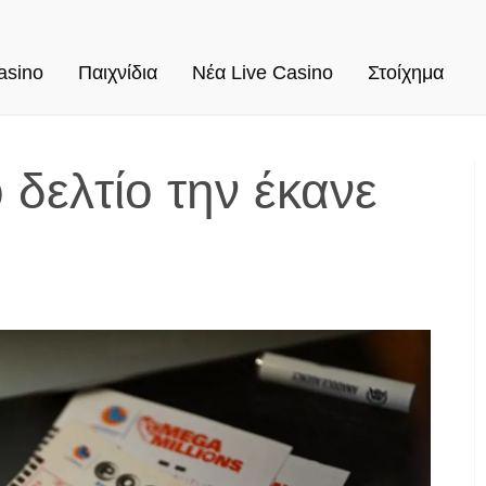
asino
Παιχνίδια
Νέα Live Casino
Στοίχημα
δελτίο την έκανε