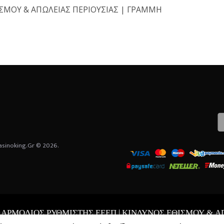
ΙΣΜΟΥ & ΑΠΩΛΕΙΑΣ ΠΕΡΙΟΥΣΙΑΣ | ΓΡΑΜΜΗ
asinoking.gr © 2026.
| ΑΡΜΟΔΙΟΣ ΡΥΘΜΙΣΤΗΣ ΕΕΕΠ | ΚΙΝΔΥΝΟΣ ΕΘΙΣΜΟΥ & ΑΠ