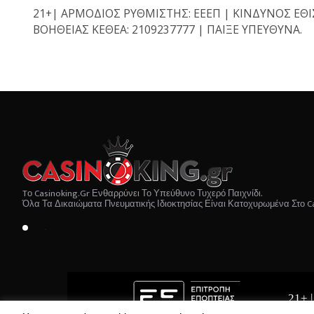
21+| ΑΡΜΟΔΙΟΣ ΡΥΘΜΙΣΤΗΣ: ΕΕΕΠ | ΚΙΝΔΥΝΟΣ ΕΘ
ΒΟΗΘΕΙΑΣ ΚΕΘΕΑ: 2109237777 | ΠΑΙΞΕ ΥΠΕΥΘΥΝΑ.
Tο Casinoking.gr Ενθαρρύνει Το Υπεύθυνο Τυχερό Παιχνίδι.
Όλα Τα Δικαιώματα Πνευματικής Ιδιοκτησίας Είναι Κατοχυρωμένα Στο C
21+ 