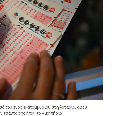
σό του ενός εκατομμυρίου στη λοταρία, αφού
ν τσάντα της ήταν το νικητήριο.