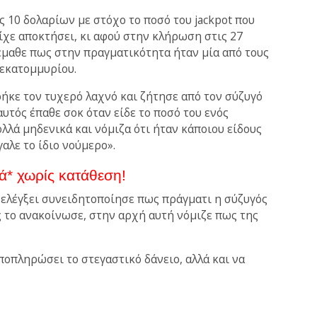
ς 10 δολαρίων με στόχο το ποσό του jackpot που
είχε αποκτήσει, κι αφού στην κλήρωση στις 27
έμαθε πως στην πραγματικότητα ήταν μία από τους
 εκατομμυρίου.
ρήκε τον τυχερό λαχνό και ζήτησε από τον σύζυγό
αυτός έπαθε σοκ όταν είδε το ποσό του ενός
λλά μηδενικά και νόμιζα ότι ήταν κάποιου είδους
αλε το ίδιο νούμερο».
* χωρίς κατάθεση!
ο ελέγξει συνειδητοποίησε πως πράγματι η σύζυγός
ς το ανακοίνωσε, στην αρχή αυτή νόμιζε πως της
ποπληρώσει το στεγαστικό δάνειο, αλλά και να