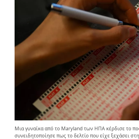
Μια γυναίκα από το Maryland των ΗΠΑ κέρδισε το πο
συνειδητοποίησε πως το δελτίο που είχε ξεχάσει στη