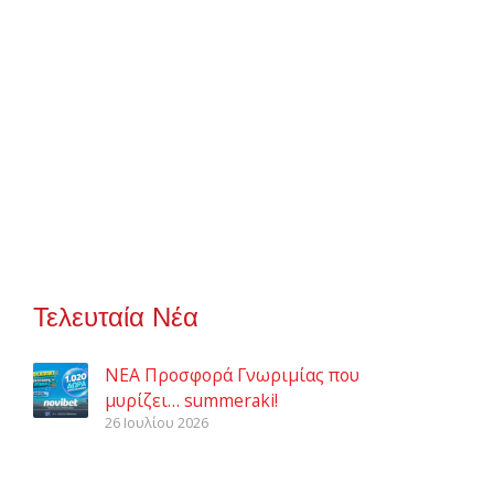
Τελευταία Νέα
ΝΕΑ Προσφορά Γνωριμίας που
μυρίζει… summeraki!
26 Ιουλίου 2026