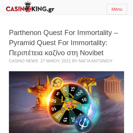
Menu
Parthenon Quest For Immortality –
Pyramid Quest For Immortality:
Περιπέτεια καζίνο στη Novibet
CASINO NEWS
27 ΜΑΪ́ΟΥ, 2021
BY
ΝΆΓΙΑ ΑΝΤΩΝΊΟΥ