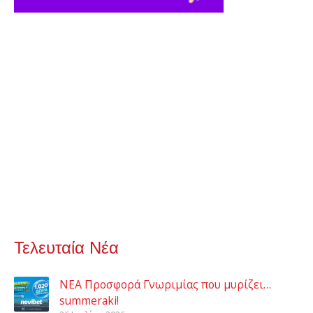
Τελευταία Νέα
ΝΕΑ Προσφορά Γνωριμίας που μυρίζει…
summeraki!