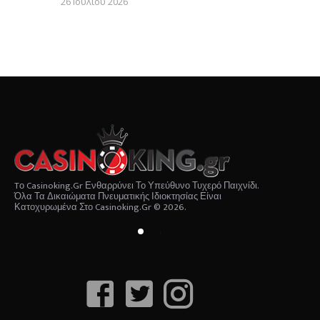
26 Ιουλίου 2026
Tο Casinoking.gr Ενθαρρύνει Το Υπεύθυνο Τυχερό Παιχνίδι.
Όλα Τα Δικαιώματα Πνευματικής Ιδιοκτησίας Είναι
Κατοχυρωμένα Στο Casinoking.gr © 2026.