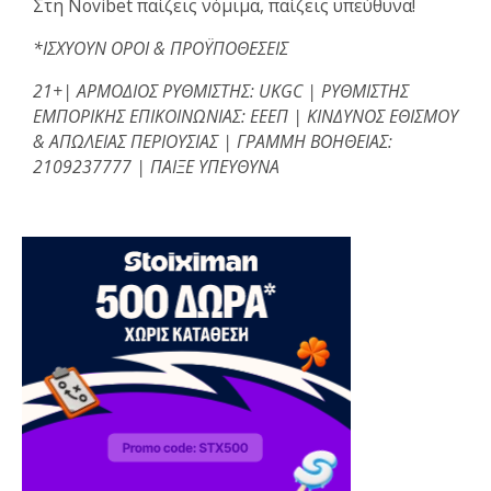
Στη Novibet παίζεις νόμιμα, παίζεις υπεύθυνα!
*ΙΣΧΥΟΥΝ ΟΡΟΙ & ΠΡΟΫΠΟΘΕΣΕΙΣ
21+| ΑΡΜΟΔΙΟΣ ΡΥΘΜΙΣΤΗΣ:
UKGC
| ΡΥΘΜΙΣΤΗΣ
ΕΜΠΟΡΙΚΗΣ ΕΠΙΚΟΙΝΩΝΙΑΣ: ΕΕΕΠ | ΚΙΝΔΥΝΟΣ ΕΘΙΣΜΟΥ
& ΑΠΩΛΕΙΑΣ ΠΕΡΙΟΥΣΙΑΣ | ΓΡΑΜΜΗ ΒΟΗΘΕΙΑΣ:
2109237777 | ΠΑΙΞΕ ΥΠΕΥΘΥΝΑ