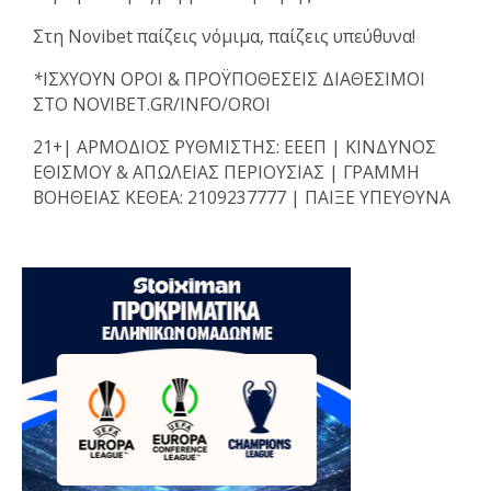
Στη Novibet παίζεις νόμιμα, παίζεις υπεύθυνα!
*
ΙΣΧΥΟΥΝ ΟΡΟΙ & ΠΡΟΫΠΟΘΕΣΕΙΣ ΔΙΑΘΕΣΙΜΟΙ
ΣΤΟ NOVIBET.GR/INFO/OROI
21+| ΑΡΜΟΔΙΟΣ ΡΥΘΜΙΣΤΗΣ: ΕΕΕΠ | ΚΙΝΔΥΝΟΣ
ΕΘΙΣΜΟΥ & ΑΠΩΛΕΙΑΣ ΠΕΡΙΟΥΣΙΑΣ | ΓΡΑΜΜΗ
ΒΟΗΘΕΙΑΣ ΚΕΘΕΑ: 2109237777 | ΠΑΙΞΕ ΥΠΕΥΘΥΝΑ