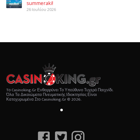
summeraki!
26 Ιουλίου 2026
Tο Casinoking.gr Ενθαρρύνει Το Υπεύθυνο Τυχερό Παιχνίδι.
Όλα Τα Δικαιώματα Πνευματικής Ιδιοκτησίας Είναι
Κατοχυρωμένα Στο Casinoking.gr © 2026.