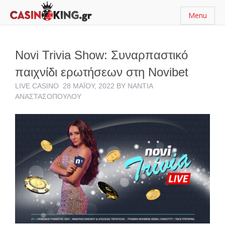
Menu
Novi Trivia Show: Συναρπαστικό
παιχνίδι ερωτήσεων στη Novibet
LIVE CASINO
28 ΜΑΪ́ΟΥ, 2022
BY
ΝΆΝΤΙΑ
ΑΝΑΣΤΑΣΟΠΟΎΛΟΥ