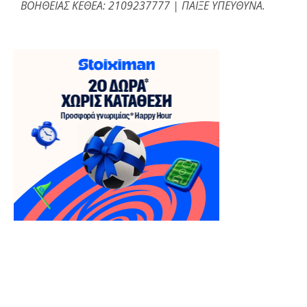
ΒΟΗΘΕΙΑΣ ΚΕΘΕΑ: 2109237777 | ΠΑΙΞΕ ΥΠΕΥΘΥΝΑ.