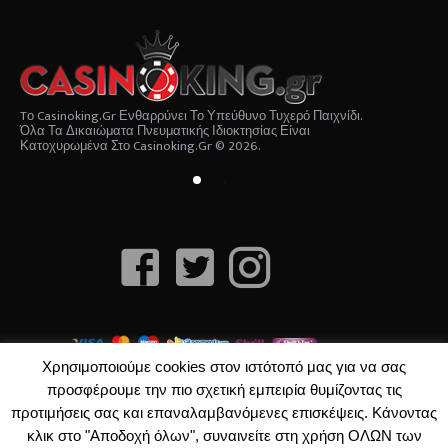
Tο Casinoking.gr Ενθαρρύνει Το Υπεύθυνο Τυχερό Παιχνίδι.
Όλα Τα Δικαιώματα Πνευματικής Ιδιοκτησίας Είναι
Κατοχυρωμένα Στο Casinoking.gr © 2026.
Χρησιμοποιούμε cookies στον ιστότοπό μας για να σας
προσφέρουμε την πιο σχετική εμπειρία θυμίζοντας τις
προτιμήσεις σας και επαναλαμβανόμενες επισκέψεις. Κάνοντας
κλικ στο "Αποδοχή όλων", συναινείτε στη χρήση ΟΛΩΝ των
21+ | ΑΡΜΟΔΙΟΣ ΡΥΘΜΙΣΤΗΣ ΕΕΕΠ