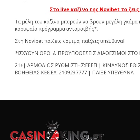
Στο live καζίνο της Novibet το ζε
Τα μέλη του καζίνο μπορούν να βρουν μεγάλη γκάμα
κορυφαίο πρόγραμμα ανταμοιβής*.
Στη Novibet παίζεις νόμιμα, παίζεις υπεύθυνα!
*
ΙΣΧΥΟΥΝ ΟΡΟΙ & ΠΡΟΫΠΟΘΕΣΕΙΣ ΔΙΑΘΕΣΙΜΟΙ ΣΤΟ 
21+| ΑΡΜΟΔΙΟΣ ΡΥΘΜΙΣΤΗΣ:ΕΕΕΠ | ΚΙΝΔΥΝΟΣ ΕΘΙ
ΒΟΗΘΕΙΑΣ ΚΕΘΕΑ: 2109237777 | ΠΑΙΞΕ ΥΠΕΥΘΥΝΑ.