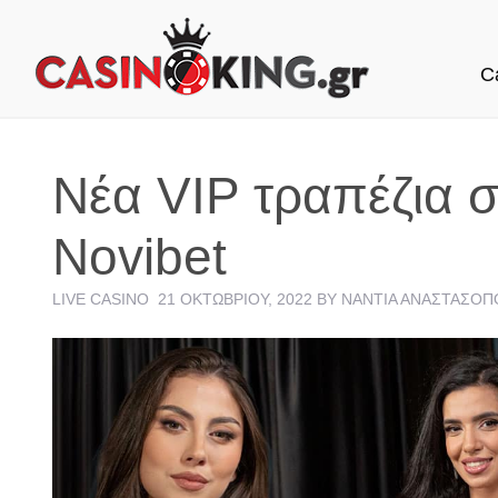
C
Νέα VIP τραπέζια στ
Novibet
LIVE CASINO
21 ΟΚΤΩΒΡΊΟΥ, 2022
BY
ΝΆΝΤΙΑ ΑΝΑΣΤΑΣΟΠ