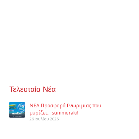
Τελευταία Νέα
ΝΕΑ Προσφορά Γνωριμίας που
μυρίζει… summeraki!
26 Ιουλίου 2026