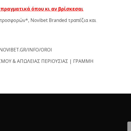
ις πραγματικά όπου κι αν βρίσκεσαι
 προσφορών*, Novibet Branded τραπέζια και
NOVIBET.GR/INFO/OROI
ΣΜΟΥ & ΑΠΩΛΕΙΑΣ ΠΕΡΙΟΥΣΙΑΣ | ΓΡΑΜΜΗ