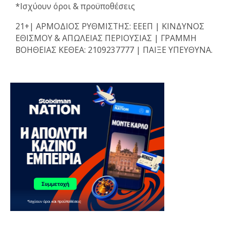
*Ισχύουν όροι & προϋποθέσεις
21+| ΑΡΜΟΔΙΟΣ ΡΥΘΜΙΣΤΗΣ: ΕΕΕΠ | ΚΙΝΔΥΝΟΣ
ΕΘΙΣΜΟΥ & ΑΠΩΛΕΙΑΣ ΠΕΡΙΟΥΣΙΑΣ | ΓΡΑΜΜΗ
ΒΟΗΘΕΙΑΣ ΚΕΘΕΑ: 2109237777 | ΠΑΙΞΕ ΥΠΕΥΘΥΝΑ.