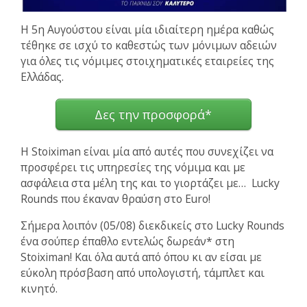
Η 5η Αυγούστου είναι μία ιδιαίτερη ημέρα καθώς
τέθηκε σε ισχύ το καθεστώς των μόνιμων αδειών
για όλες τις νόμιμες στοιχηματικές εταιρείες της
Ελλάδας.
Δες την προσφορά*
Η Stoiximan είναι μία από αυτές που συνεχίζει να
προσφέρει τις υπηρεσίες της νόμιμα και με
ασφάλεια στα μέλη της και το γιορτάζει με… Lucky
Rounds που έκαναν θραύση στο Euro!
Σήμερα λοιπόν (05/08) διεκδικείς στο Lucky Rounds
ένα σούπερ έπαθλο εντελώς δωρεάν* στη
Stoiximan! Και όλα αυτά από όπου κι αν είσαι με
εύκολη πρόσβαση από υπολογιστή, τάμπλετ και
κινητό.