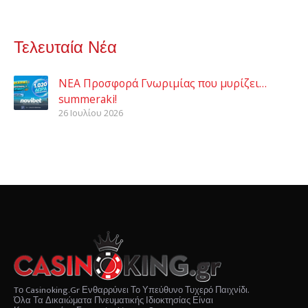
Τελευταία Νέα
ΝΕΑ Προσφορά Γνωριμίας που μυρίζει…
summeraki!
26 Ιουλίου 2026
Tο Casinoking.gr Ενθαρρύνει Το Υπεύθυνο Τυχερό Παιχνίδι.
Όλα Τα Δικαιώματα Πνευματικής Ιδιοκτησίας Είναι