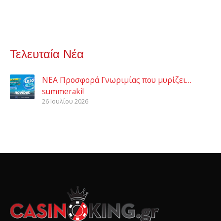
Τελευταία Νέα
ΝΕΑ Προσφορά Γνωριμίας που μυρίζει…
summeraki!
26 Ιουλίου 2026