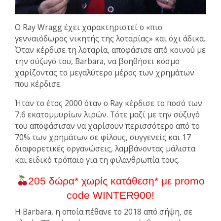
Ο Ray Wragg έχει χαρακτηριστεί ο «πιο
γενναιόδωρος νικητής της λοταρίας» και όχι άδικα.
Όταν κέρδισε τη λοταρία, αποφάσισε από κοινού με
την σύζυγό του, Barbara, να βοηθήσει κόσμο
χαρίζοντας το μεγαλύτερο μέρος των χρημάτων
που κέρδισε.
Ήταν το έτος 2000 όταν ο Ray κέρδισε το ποσό των
7,6 εκατομμυρίων λιρών. Τότε μαζί με την σύζυγό
του αποφάσισαν να χαρίσουν περισσότερο από το
70% των χρημάτων σε φίλους, συγγενείς και 17
διαφορετικές οργανώσεις, λαμβάνοντας μάλιστα
και ειδικό τρόπαιο για τη φιλανθρωπία τους.
205 δώρα* χωρίς κατάθεση* με promo
code WINTER900!
Η Barbara, η οποία πέθανε το 2018 από σήψη, σε