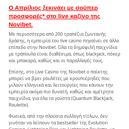
Ο Απρίλιος ξεκινάει με σούπερ
προσφορές* στο live καζίνο της
Novibet.
Με περισσότερα από 200 τραπέζια ζωντανής
δράσης, η εμπειρία του live casino πηγαίνει σε άλλο
επίπεδο στην Novibet. Όλα τα δημοφιλή παιχνίδια
με τράπουλα είναι διαθέσιμα, όπως blackjack, πόκερ
και μπακαρά, καθώς και οι παραλλαγές τους.
Επίσης, στο Live Casino της Novibet ο παίκτης
μπορεί να βρει ρουλέτες με κρουπιέρηδες που
μιλούν ελληνικά και λειτουργίες που κάνουν την
εμπειρία ακόμα πιο δυνατή, καθώς και αμέτρητα
παιχνίδια, για όλα τα γούστα (Quantum BlackJack,
Roulette).
Φυσικά, από την πλούσια συλλογή τίτλων, δεν
γινόταν να λείπουν τα bestseller της Evolution