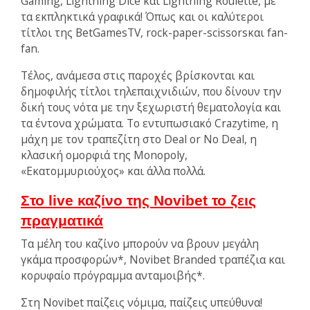
Gaming, Lightning Dice και Lightning Roulette, με
τα εκπληκτικά γραφικά! Όπως και οι καλύτεροι
τίτλοι της BetGamesTV, rock-paper-scissorsκαι fan-
fan.
Τέλος, ανάμεσα στις παροχές βρίσκονται και
δημοφιλής τίτλοι τηλεπαιχνιδιών, που δίνουν την
δική τους νότα με την ξεχωριστή θεματολογία και
τα έντονα χρώματα. Τo εντυπωσιακό Crazytime, η
μάχη με τον τραπεζίτη στο Deal or No Deal, η
κλασική ομορφιά της Monopoly,
«Εκατομμυριούχος» και άλλα πολλά.
Στο
live καζίνο της
Novibet το ζεις
πραγματικά
Τα μέλη του καζίνο μπορούν να βρουν μεγάλη
γκάμα προσφορών*, Novibet Branded τραπέζια και
κορυφαίο πρόγραμμα ανταμοιβής*.
Στη Novibet παίζεις νόμιμα, παίζεις υπεύθυνα!