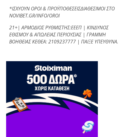
*ΙΣΧΥΟΥΝ ΟΡΟΙ & ΠΡΟΫΠΟΘΕΣΕΙΣΔΙΑΘΕΣΙΜΟΙ ΣΤΟ
NOVIBET.GR/INFO/OROI
21+| ΑΡΜΟΔΙΟΣ ΡΥΘΜΙΣΤΗΣ:ΕΕΕΠ | ΚΙΝΔΥΝΟΣ
ΕΘΙΣΜΟΥ & ΑΠΩΛΕΙΑΣ ΠΕΡΙΟΥΣΙΑΣ | ΓΡΑΜΜΗ
ΒΟΗΘΕΙΑΣ ΚΕΘΕΑ: 2109237777 | ΠΑΙΞΕ ΥΠΕΥΘΥΝΑ.