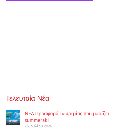
Τελευταία Νέα
ΝΕΑ Προσφορά Γνωριμίας που μυρίζει…
summeraki!
26 Ιουλίου 2026