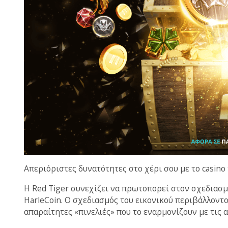
Απεριόριστες δυνατότητες στο χέρι σου με το casino 
Η Red Tiger συνεχίζει να πρωτοπορεί στον σχεδιασμ
HarleCoin. Ο σχεδιασμός του εικονικού περιβάλλοντο
απαραίτητες «πινελιές» που το εναρμονίζουν με τις 