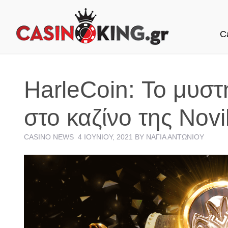
C
HarleCoin: Το μυστ
στο καζίνο της Novi
CASINO NEWS
4 ΙΟΥΝΊΟΥ, 2021
BY
ΝΆΓΙΑ ΑΝΤΩΝΊΟΥ