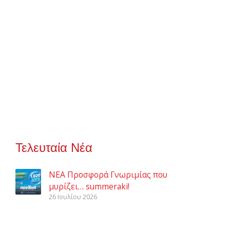
Τελευταία Νέα
ΝΕΑ Προσφορά Γνωριμίας που
μυρίζει… summeraki!
26 Ιουλίου 2026