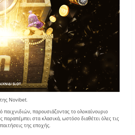
της Novibet.
ό παιχνιδιών, παρουσιάζοντας το ολοκαίνουριο
ς παραπέμπει στα κλασικά, ωστόσο διαθέτει όλες τις
απαιτήσεις της εποχής.