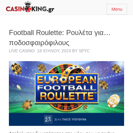
Menu
Football Roulette: Ρουλέτα για…
ποδοσφαιρόφιλους
LIVE CASINO
18 ΙΟΥΛΊΟΥ, 2023
BY
SPYC