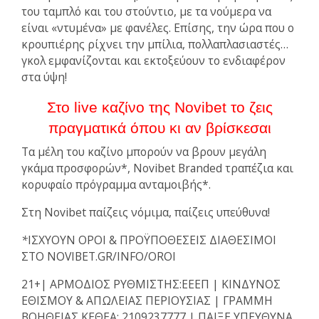
του ταμπλό και του στούντιο, με τα νούμερα να
είναι «ντυμένα» με φανέλες. Επίσης, την ώρα που ο
κρουπιέρης ρίχνει την μπίλια, πολλαπλασιαστές…
γκολ εμφανίζονται και εκτοξεύουν το ενδιαφέρον
στα ύψη!
Στο live καζίνο της Novibet το ζεις
πραγματικά όπου κι αν βρίσκεσαι
Τα μέλη του καζίνο μπορούν να βρουν μεγάλη
γκάμα προσφορών*, Novibet Branded τραπέζια και
κορυφαίο πρόγραμμα ανταμοιβής*.
Στη Novibet παίζεις νόμιμα, παίζεις υπεύθυνα!
*
ΙΣΧΥΟΥΝ ΟΡΟΙ & ΠΡΟΫΠΟΘΕΣΕΙΣ ΔΙΑΘΕΣΙΜΟΙ
ΣΤΟ NOVIBET.GR/INFO/OROI
21+| ΑΡΜΟΔΙΟΣ ΡΥΘΜΙΣΤΗΣ:ΕΕΕΠ | ΚΙΝΔΥΝΟΣ
ΕΘΙΣΜΟΥ & ΑΠΩΛΕΙΑΣ ΠΕΡΙΟΥΣΙΑΣ | ΓΡΑΜΜΗ
ΒΟΗΘΕΙΑΣ ΚΕΘΕΑ: 2109237777 | ΠΑΙΞΕ ΥΠΕΥΘΥΝΑ.