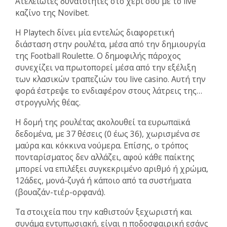
Ατελείωτες δυνατότητες στο χέρι σου με το live
καζίνο της Novibet.
Η Playtech δίνει μία εντελώς διαφορετική
διάσταση στην ρουλέτα, μέσα από την δημιουργία
της Football Roulette. Ο δημοφιλής πάροχος
συνεχίζει να πρωτοπορεί μέσα από την εξέλιξη
των κλασικών τραπεζιών του live casino. Αυτή την
φορά έστρεψε το ενδιαφέρον στους λάτρεις της…
στρογγυλής θέας.
Η δομή της ρουλέτας ακολουθεί τα ευρωπαϊκά
δεδομένα, με 37 θέσεις (0 έως 36), χωρισμένα σε
μαύρα και κόκκινα νούμερα. Επίσης, ο τρόπος
πονταρίσματος δεν αλλάζει, αφού κάθε παίκτης
μπορεί να επιλέξει συγκεκριμένο αριθμό ή χρώμα,
12άδες, μονά-ζυγά ή κάποιο από τα συστήματα
(βουαζάν-τιέρ-ορφανά).
Τα στοιχεία που την καθιστούν ξεχωριστή και
συνάμα εντυπωσιακή, είναι η ποδοσφαιρική εσάνς