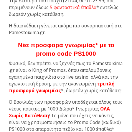
Την Δευτέρα του Πάσχα (21/04, 00:01-23:59) σας
περιμένουν όλους
5 φανταστικά έπαθλα
*
εντελώς
δωρεάν
χωρίς κατάθεση.
Η διασκέδαση γίνεται ακόμα πιο συναρπαστική στο
Pamestoixima.
gr
.
Νέα προσφορά γνωριμίας* με το
promo code
PS
1000
Φυσικά, δεν πρέπει να ξεχνάς πως το
Pamestoixima
.gr είναι ο
King of Promos
, όπου απολαμβάνεις
αγαπημένα παιχνίδια στο live casino, αλλά και την
αγωνιστική δράση, με την ανανεωμένη
τριπλή
προσφορά γνωριμίας
*, δωρεάν χωρίς κατάθεση!
Ο Βασιλιάς των προσφορών υποδέχεται όλους τους
νέους παίκτες με
1000 Δώρα*
Γνωριμίας
ΟΛΑ
Χωρίς Κατάθεση
! Το μόνο που έχεις να κάνεις,
είναι να χρησιμοποιήσεις το
Promo Code
(κωδικό)
PS1000
στο απαραίτητο πεδίο και
1000 έπαθλα
*