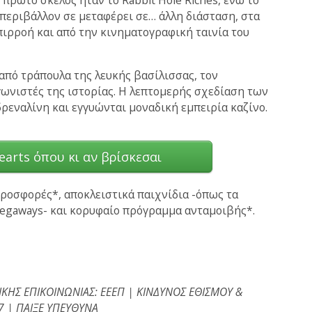
πρώτο σκέλος ήταν το Rabbit Hole Riches, ενώ το
κό περιβάλλον σε μεταφέρει σε… άλλη διάσταση, στα
πιρροή και από την κινηματογραφική ταινία του
από τράπουλα της λευκής βασίλισσας, τον
γωνιστές της ιστορίας. H λεπτομερής σχεδίαση των
ρεναλίνη και εγγυώνται μοναδική εμπειρία καζίνο.
earts όπου κι αν βρίσκεσαι
ροσφορές*, αποκλειστικά παιχνίδια -όπως τα
Megaways- και κορυφαίο πρόγραμμα ανταμοιβής*.
ΚΗΣ ΕΠΙΚΟΙΝΩΝΙΑΣ: ΕΕΕΠ | ΚΙΝΔΥΝΟΣ ΕΘΙΣΜΟΥ &
7 | ΠΑΙΞΕ ΥΠΕΥΘΥΝΑ