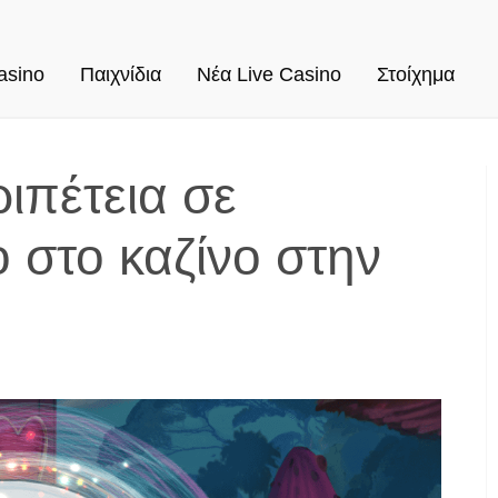
asino
Παιχνίδια
Νέα Live Casino
Στοίχημα
ριπέτεια σε
 στο καζίνο στην