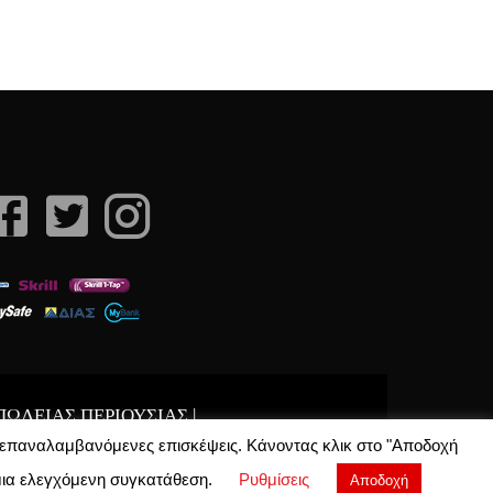
ΩΛΕΙΑΣ ΠΕΡΙΟΥΣΙΑΣ | 
ΕΟΠΑΕ - ΓΡΑΜΜΗ ΣΥΜΒΟΥΛΕΥΤΙΚΗΣ: 1114 | ΠΑΙΞΕ ΥΠΕΥΘΥΝΑ |

αι επαναλαμβανόμενες επισκέψεις. Κάνοντας κλικ στο "Αποδοχή
 μια ελεγχόμενη συγκατάθεση.
Ρυθμίσεις
Αποδοχή