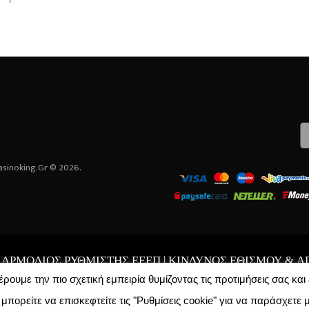
asinoking.gr © 2026.
| ΑΡΜΟΔΙΟΣ ΡΥΘΜΙΣΤΗΣ ΕΕΕΠ | ΚΙΝΔΥΝΟΣ ΕΘΙΣΜΟΥ & ΑΠ
ρουμε την πιο σχετική εμπειρία θυμίζοντας τις προτιμήσεις σας κ
μπορείτε να επισκεφτείτε τις "Ρυθμίσεις cookie" για να παράσχετε