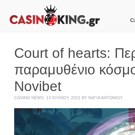
C
Court of hearts: Πε
παραμυθένιο κόσμο
Novibet
CASINO NEWS
13 ΙΟΥΛΊΟΥ, 2021
BY
ΝΆΓΙΑ ΑΝΤΩΝΊΟΥ