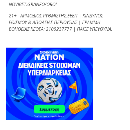
NOVIBET.GR/INFO/OROI
21+| ΑΡΜΟΔΙΟΣ ΡΥΘΜΙΣΤΗΣ:ΕΕΕΠ | ΚΙΝΔΥΝΟΣ
ΕΘΙΣΜΟΥ & ΑΠΩΛΕΙΑΣ ΠΕΡΙΟΥΣΙΑΣ | ΓΡΑΜΜΗ
ΒΟΗΘΕΙΑΣ ΚΕΘΕΑ: 2109237777 | ΠΑΙΞΕ ΥΠΕΥΘΥΝΑ.