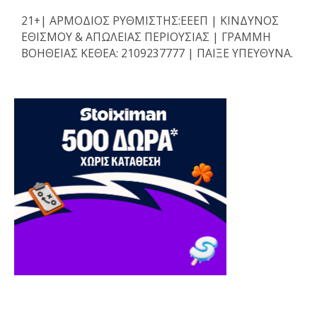
21+| ΑΡΜΟΔΙΟΣ ΡΥΘΜΙΣΤΗΣ:ΕΕΕΠ | ΚΙΝΔΥΝΟΣ
ΕΘΙΣΜΟΥ & ΑΠΩΛΕΙΑΣ ΠΕΡΙΟΥΣΙΑΣ | ΓΡΑΜΜΗ
ΒΟΗΘΕΙΑΣ ΚΕΘΕΑ: 2109237777 | ΠΑΙΞΕ ΥΠΕΥΘΥΝΑ.