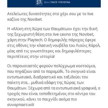
Ατελείωτες δυνατότητες στο χέρι σου με το live
καζίνο της Novibet.
Η «Αλίκη στη Χώρα των Θαυμάτων» έχει την δική
της ξεχωριστή θέση στο live casino της Novibet,
χάρη στην Playtech. Ο δημοφιλής πάροχος έφερε
στις οθόνες την κλασική νουβέλα του Λιούις Κάρολ,
μίας από τις γνωστότερες και δημοφιλέστερες
περιπέτειες στην ιστορία!
Οι παρουσιαστές φορούν πολύχρωμα κοστούμια,
που πηγάζουν από το παραμύθι. Το σκηνικό είναι
εντυπωσιακό, διαδραστικό και ταξιδεύει τον
παίκτη στα… μυθικά εδάφη της Χώρας των
Θαυμάτων. Ξέχωρα από τα εντυπωσιακά γραφικά, ο
τροχός που είναι τοποθετημένος στο κέντρο του
σκηνικού, κάνει το παιχνίδι ακόμα πιο
συναρπαστικό!