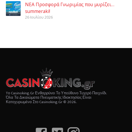
ΝΕΑ Προσφορά Γνωριμίας που μυρίζει…
summeraki!
26 Ιουλίου 2026
Tο Casinoking.gr Ενθαρρύνει Το Υπεύθυνο Τυχερό Παιχνίδι.
Όλα Τα Δικαιώματα Πνευματικής Ιδιοκτησίας Είναι
Κατοχυρωμένα Στο Casinoking.gr © 2026.