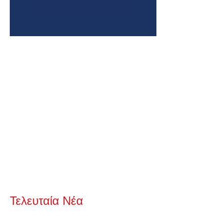
Τελευταία Νέα