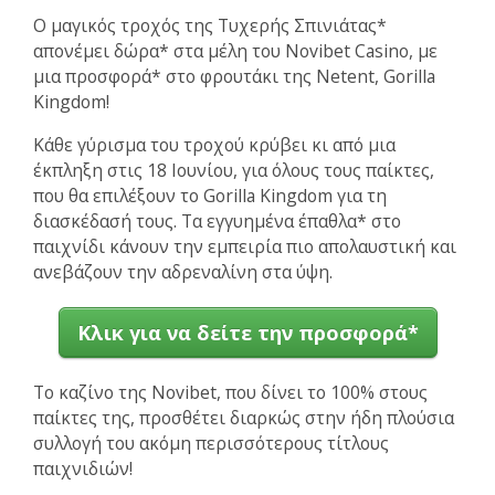
Ο μαγικός τροχός της Τυχερής Σπινιάτας
*
απονέμει δώρα* στα μέλη του Novibet Casino, με
μια προσφορά* στο φρουτάκι της Netent, Gorilla
Kingdom!
Κάθε γύρισμα του τροχού κρύβει κι από μια
έκπληξη στις 18 Ιουνίου, για όλους τους παίκτες,
που θα επιλέξουν το Gorilla Kingdom για τη
διασκέδασή τους. Τα εγγυημένα έπαθλα* στο
παιχνίδι κάνουν την εμπειρία πιο απολαυστική και
ανεβάζουν την αδρεναλίνη στα ύψη.
Κλικ για να δείτε την προσφορά*
Το καζίνο της Novibet, που δίνει το 100% στους
παίκτες της, προσθέτει διαρκώς στην ήδη πλούσια
συλλογή του ακόμη περισσότερους τίτλους
παιχνιδιών!